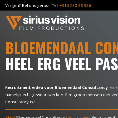
Vragen?
Bel ons gerust:
Tel:
+316 230 88 936
BLOEMENDAAL CO
HEEL ERG VEEL PAS
Recruitment video voor Bloemendaal Consultancy
: hie
namelijk echt gewoon werken. Een groep mensen met veel 
Consultancy is?
Klant:
Bloemendaal Consultancy
Soort project:
Recruitment 